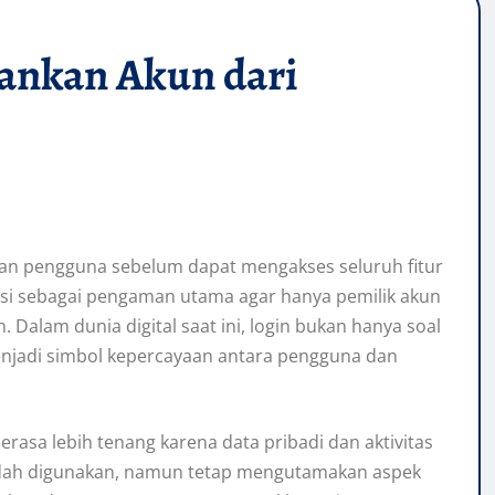
nkan Akun dari
kan pengguna sebelum dapat mengakses seluruh fitur
gsi sebagai pengaman utama agar hanya pemilik akun
alam dunia digital saat ini, login bukan hanya soal
njadi simbol kepercayaan antara pengguna dan
rasa lebih tenang karena data pribadi dan aktivitas
udah digunakan, namun tetap mengutamakan aspek