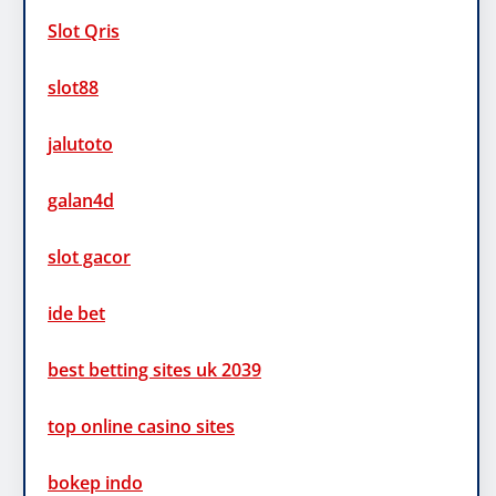
Slot Qris
slot88
jalutoto
galan4d
slot gacor
ide bet
best betting sites uk 2039
top online casino sites
bokep indo