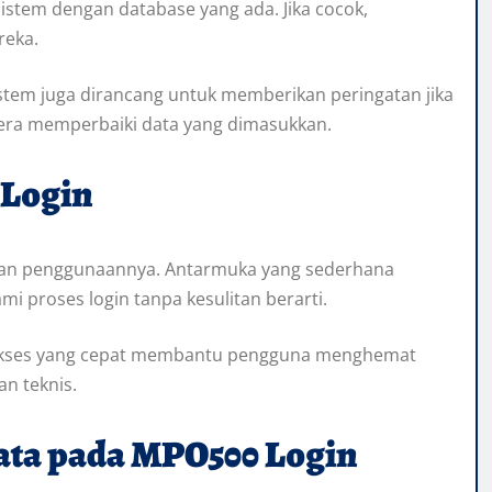
 sistem dengan database yang ada. Jika cocok,
reka.
istem juga dirancang untuk memberikan peringatan jika
gera memperbaiki data yang dimasukkan.
 Login
han penggunaannya. Antarmuka yang sederhana
proses login tanpa kesulitan berarti.
ktu akses yang cepat membantu pengguna menghemat
n teknis.
ata pada MPO500 Login