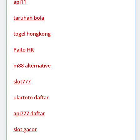
api11
taruhan bola
togel hongkong
Paito HK
m88 alternative
slot777
ulartoto daftar
api777 daftar
slot gacor