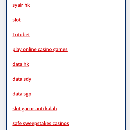
syair hk
slot
Totobet
play online casino games
data hk
data sdy
data sgp
slot gacor anti kalah
safe sweepstakes casinos